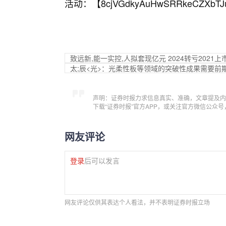
活动：【
8cjVGdkyAuHwSRRkeCZXbTJ
致远新,能一实控,人拟套现亿元 2024转亏2021上
太;辰<光>：光柔性板等领域的突破性成果需要前
声明：证券时报力求信息真实、准确，文章提及内
下载“证券时报”官方APP，或关注官方微信公众
网友评论
登录
后可以发言
网友评论仅供其表达个人看法，并不表明证券时报立场