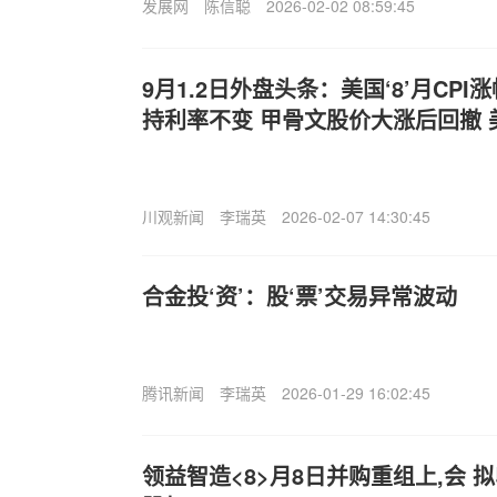
发展网
陈信聪
2026-02-02 08:59:45
9月1.2日外盘头条：美国‘8’月CP
持利率不变 甲骨文股价大涨后回撤
川观新闻
李瑞英
2026-02-07 14:30:45
合金投‘资’：股‘票’交易异常波动
腾讯新闻
李瑞英
2026-01-29 16:02:45
领益智造<8>月8日并购重组上,会 拟