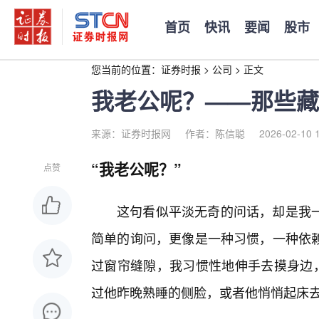
首页
快讯
要闻
股市
您当前的位置：
证券时报
>
公司
>
正文
我老公呢？——那些藏
来源：证券时报网
作者：陈信聪
2026-02-10 
“我老公呢？”
点赞
这句看似平淡无奇的问话，却是我
简单的询问，更像是一种习惯，一种依
过窗帘缝隙，我习惯性地伸手去摸身边，
过他昨晚熟睡的侧脸，或者他悄悄起床