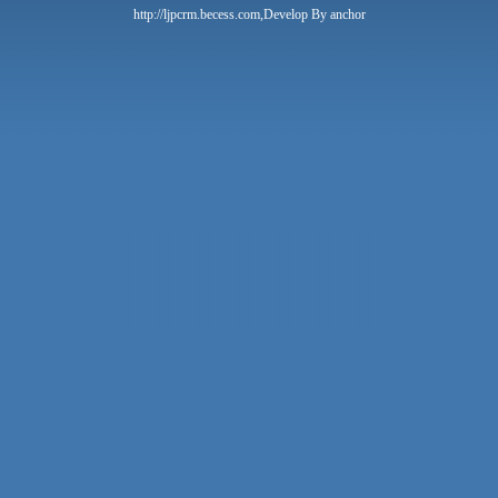
http://ljpcrm.becess.com,Develop By anchor